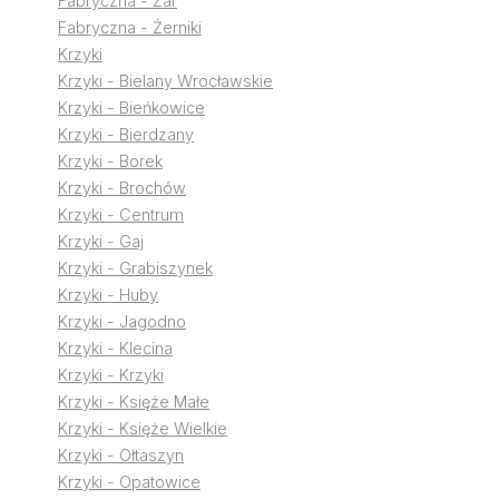
Fabryczna - Żar
Fabryczna - Żerniki
Krzyki
Krzyki - Bielany Wrocławskie
Krzyki - Bieńkowice
Krzyki - Bierdzany
Krzyki - Borek
Krzyki - Brochów
Krzyki - Centrum
Krzyki - Gaj
Krzyki - Grabiszynek
Krzyki - Huby
Krzyki - Jagodno
Krzyki - Klecina
Krzyki - Krzyki
Krzyki - Księże Małe
Krzyki - Księże Wielkie
Krzyki - Ołtaszyn
Krzyki - Opatowice