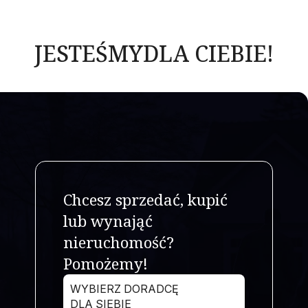
JESTEŚMY
DLA CIEBIE!
Chcesz sprzedać, kupić
lub wynająć
nieruchomość?
Pomożemy!
WYBIERZ DORADCĘ
DLA SIEBIE