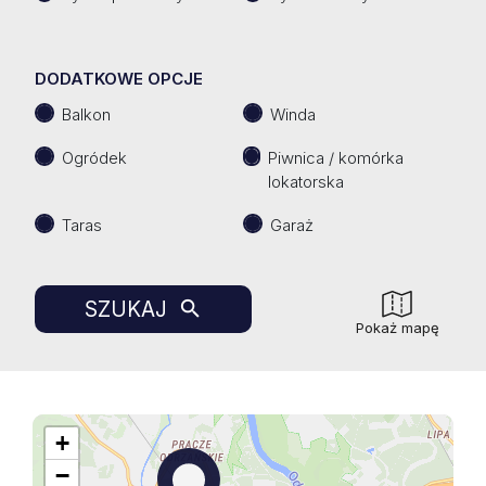
DODATKOWE OPCJE
Balkon
Winda
Ogródek
Piwnica / komórka
lokatorska
Taras
Garaż
SZUKAJ
Pokaż mapę
+
−