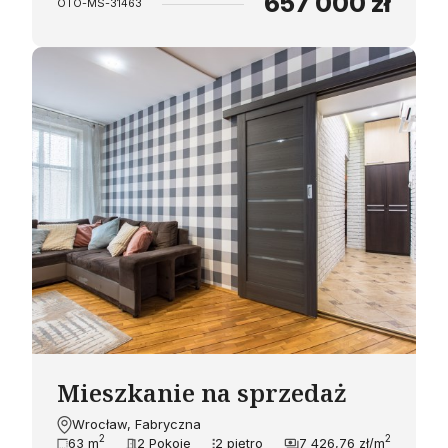
657 000 zł
OTO-MS-31463
Mieszkanie na sprzedaż
Wrocław, Fabryczna
2
2
63 m
2 Pokoje
2 piętro
7 426,76 zł/m