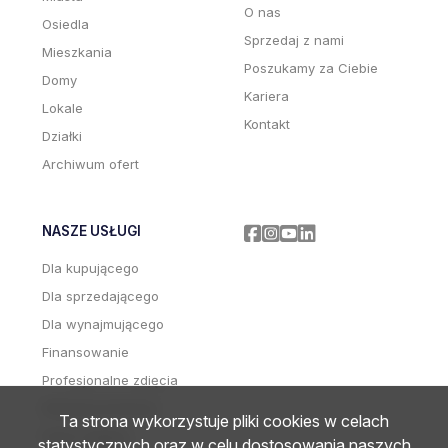
O nas
Osiedla
Sprzedaj z nami
Mieszkania
Poszukamy za Ciebie
Domy
Kariera
Lokale
Kontakt
Działki
Archiwum ofert
NASZE USŁUGI
Facebook
Facebook
Facebook
Facebook
Dla kupującego
Dla sprzedającego
Dla wynajmującego
Finansowanie
Profesjonalne zdjęcia
Wideoprezentacje
Ta strona wykorzystuje pliki cookies w celach
Home staging
statystycznych oraz w celu dostosowania naszych