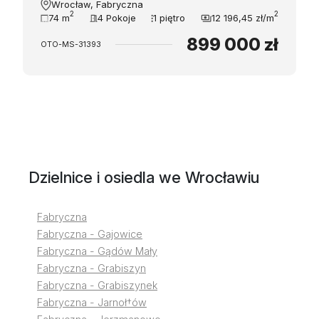
Wrocław, Fabryczna
2
2
74 m
4 Pokoje
1 piętro
12 196,45 zł/m
899 000 zł
OTO-MS-31393
Dzielnice i osiedla we Wrocławiu
Fabryczna
Fabryczna - Gajowice
Fabryczna - Gądów Mały
Fabryczna - Grabiszyn
Fabryczna - Grabiszynek
Fabryczna - Jarnoł†ów