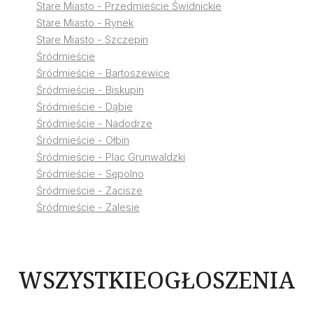
Stare Miasto - Przedmieście Świdnickie
Stare Miasto - Rynek
Stare Miasto - Szczepin
Śródmieście
Śródmieście - Bartoszewice
Śródmieście - Biskupin
Śródmieście - Dąbie
Śródmieście - Nadodrze
Śródmieście - Ołbin
Śródmieście - Plac Grunwaldzki
Śródmieście - Sępolno
Śródmieście - Zacisze
Śródmieście - Zalesie
WSZYSTKIE
OGŁOSZENIA