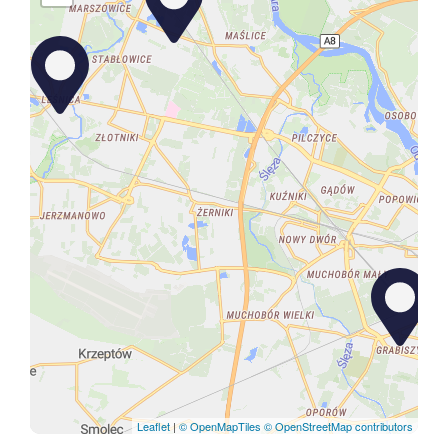
Leaflet
|
© OpenMapTiles
© OpenStreetMap contributors