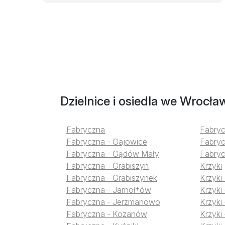
Dzielnice i osiedla we Wrocła
Fabryczna
Fabryc
Fabryczna - Gajowice
Fabryc
Fabryczna - Gądów Mały
Fabryc
Fabryczna - Grabiszyn
Krzyki
Fabryczna - Grabiszynek
Krzyki
Fabryczna - Jarnoł†ów
Krzyki
Fabryczna - Jerzmanowo
Krzyki
Fabryczna - Kozanów
Krzyki