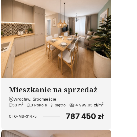
Mieszkanie na sprzedaż
Wrocław, Śródmieście
2
2
53 m
3 Pokoje
1 piętro
14 999,05 zł/m
787 450 zł
OTO-MS-31475