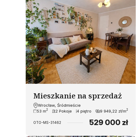
Mieszkanie na sprzedaż
Wrocław, Śródmieście
2
2
53 m
2 Pokoje
4 piętro
9 949,22 zł/m
529 000 zł
OTO-MS-31462