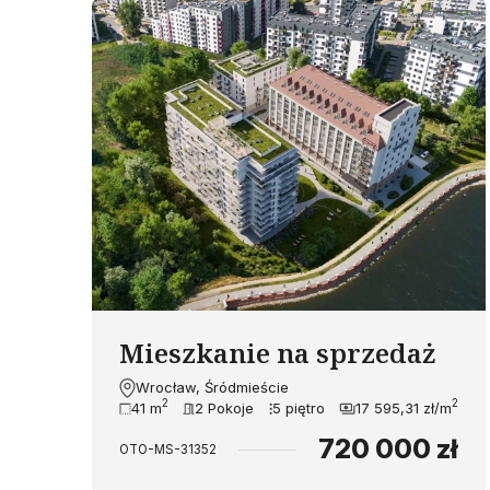
Mieszkanie na sprzedaż
Wrocław, Śródmieście
2
2
41 m
2 Pokoje
5 piętro
17 595,31 zł/m
720 000 zł
OTO-MS-31352