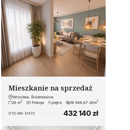
Mieszkanie na sprzedaż
Wrocław, Śródmieście
2
2
26 m
1 Pokoje
1 piętro
16 946,67 zł/m
432 140 zł
OTO-MS-31472