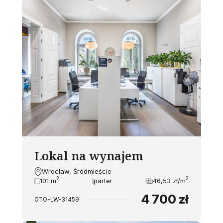
Lokal na wynajem
Wrocław, Śródmieście
2
2
101 m
parter
46,53 zł/m
4 700 zł
OTO-LW-31459