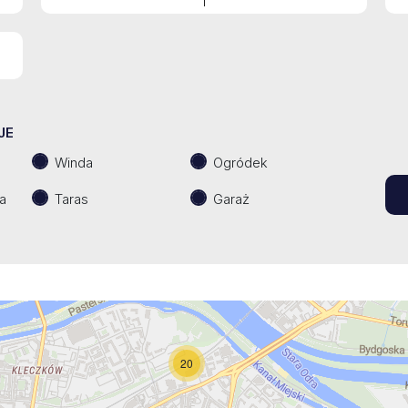
JE
Winda
Ogródek
a
Taras
Garaż
20