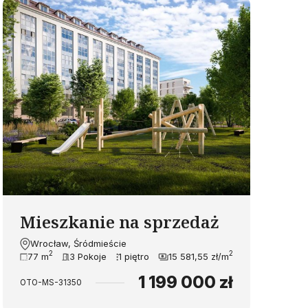
Mieszkanie na sprzedaż
Wrocław, Śródmieście
2
2
77 m
3 Pokoje
1 piętro
15 581,55 zł/m
1 199 000 zł
OTO-MS-31350