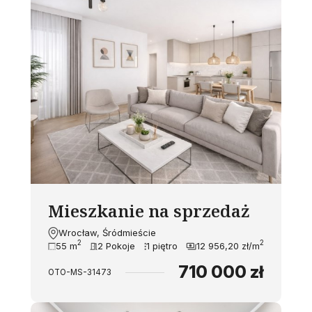
Mieszkanie na sprzedaż
Wrocław, Śródmieście
2
2
55 m
2 Pokoje
1 piętro
12 956,20 zł/m
710 000 zł
OTO-MS-31473