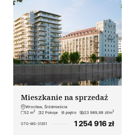
Mieszkanie na sprzedaż
Wrocław, Śródmieście
2
2
52 m
2 Pokoje
6 piętro
23 989,98 zł/m
1 254 916 zł
OTO-MS-31351