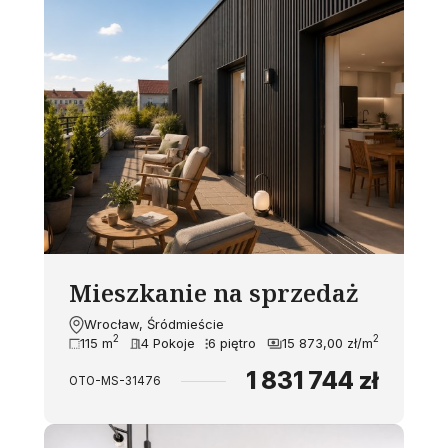
Mieszkanie na sprzedaż
Wrocław, Śródmieście
2
2
115 m
4 Pokoje
6 piętro
15 873,00 zł/m
1 831 744 zł
OTO-MS-31476