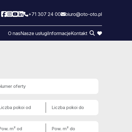
+71 307 24 00
biuro@oto-oto.pl
Social link
Social link
Social link
Social link
O nas
Nasze usługi
Informacje
Kontakt
favorite