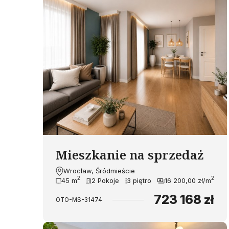
Mieszkanie na sprzedaż
Wrocław, Śródmieście
2
2
45 m
2 Pokoje
3 piętro
16 200,00 zł/m
723 168 zł
OTO-MS-31474