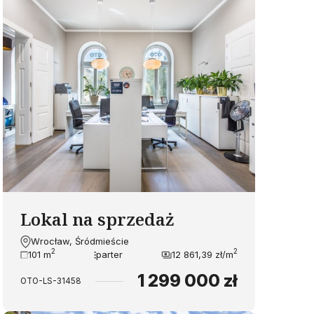
Lokal na sprzedaż
Wrocław, Śródmieście
2
2
101 m
parter
12 861,39 zł/m
1 299 000 zł
OTO-LS-31458