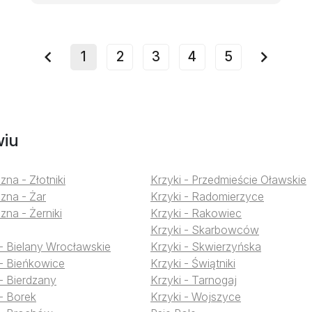
1
2
3
4
5
prev
next
wiu
zna - Złotniki
Krzyki - Przedmieście Oławskie
zna - Żar
Krzyki - Radomierzyce
zna - Żerniki
Krzyki - Rakowiec
Krzyki - Skarbowców
 - Bielany Wrocławskie
Krzyki - Skwierzyńska
 - Bieńkowice
Krzyki - Świątniki
 - Bierdzany
Krzyki - Tarnogaj
 - Borek
Krzyki - Wojszyce