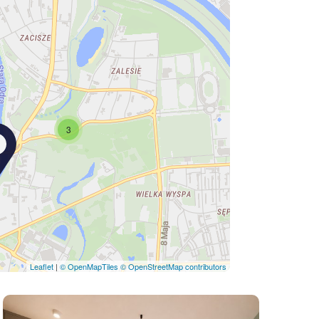
3
Leaflet
|
© OpenMapTiles
© OpenStreetMap contributors