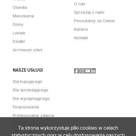
O nas
Osiedla
Sprzedaj z nami
Mieszkania
Poszukamy za Ciebie
Domy
Kariera
Lokale
Kontakt
Działki
Archiwum ofert
NASZE USŁUGI
Facebook
Facebook
Facebook
Facebook
Dla kupującego
Dla sprzedającego
Dla wynajmującego
Finansowanie
Profesjonalne zdjęcia
Wideoprezentacje
Ta strona wykorzystuje pliki cookies w celach
Home staging
statystycznych oraz w celu dostosowania naszych