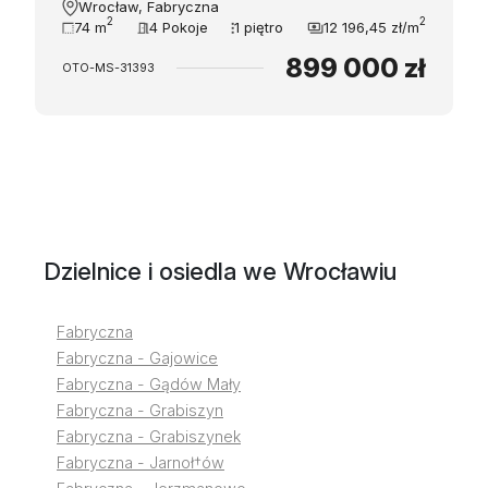
Wrocław, Fabryczna
2
2
74 m
4 Pokoje
1 piętro
12 196,45 zł/m
899 000 zł
OTO-MS-31393
Dzielnice i osiedla we Wrocławiu
Fabryczna
Fabryczna - Gajowice
Fabryczna - Gądów Mały
Fabryczna - Grabiszyn
Fabryczna - Grabiszynek
Fabryczna - Jarnoł†ów