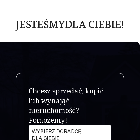
JESTEŚMY
DLA CIEBIE!
Chcesz sprzedać, kupić
lub wynająć
nieruchomość?
Pomożemy!
WYBIERZ DORADCĘ
DLA SIEBIE