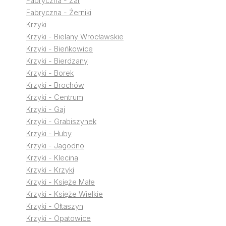
Fabryczna - Żar
Fabryczna - Żerniki
Krzyki
Krzyki - Bielany Wrocławskie
Krzyki - Bieńkowice
Krzyki - Bierdzany
Krzyki - Borek
Krzyki - Brochów
Krzyki - Centrum
Krzyki - Gaj
Krzyki - Grabiszynek
Krzyki - Huby
Krzyki - Jagodno
Krzyki - Klecina
Krzyki - Krzyki
Krzyki - Księże Małe
Krzyki - Księże Wielkie
Krzyki - Ołtaszyn
Krzyki - Opatowice