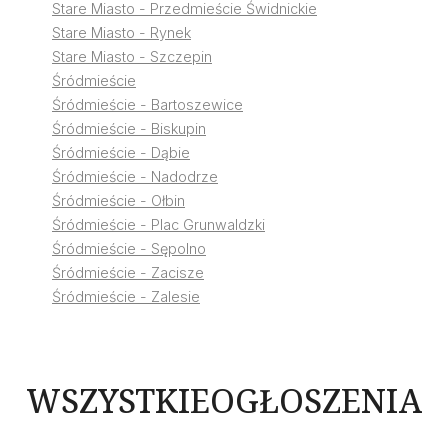
Stare Miasto - Przedmieście Świdnickie
Stare Miasto - Rynek
Stare Miasto - Szczepin
Śródmieście
Śródmieście - Bartoszewice
Śródmieście - Biskupin
Śródmieście - Dąbie
Śródmieście - Nadodrze
Śródmieście - Ołbin
Śródmieście - Plac Grunwaldzki
Śródmieście - Sępolno
Śródmieście - Zacisze
Śródmieście - Zalesie
WSZYSTKIE
OGŁOSZENIA