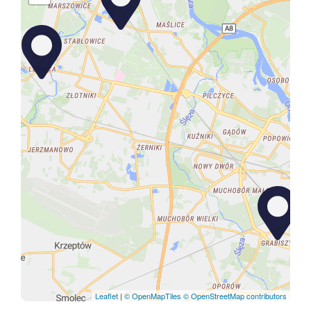
Leaflet
|
© OpenMapTiles
© OpenStreetMap contributors