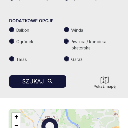
DODATKOWE OPCJE
Balkon
Winda
Ogródek
Piwnica / komórka
lokatorska
Taras
Garaż
SZUKAJ
Pokaż mapę
+
−