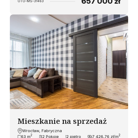
657 000 zł
OTO-MS-31463
Mieszkanie na sprzedaż
Wrocław, Fabryczna
2
2
63 m
2 Pokoje
2 piętro
7 426,76 zł/m