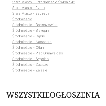
Stare Miasto - Przedmieście Świdnickie
Stare Miasto - Rynek
Stare Miasto - Szczepin
Śródmieście
Śródmieście - Bartoszewice
Śródmieście - Biskupin
Śródmieście - Dąbie
Śródmieście - Nadodrze
Śródmieście - Ołbin
Śródmieście - Plac Grunwaldzki
Śródmieście - Sępolno
Śródmieście - Zacisze
Śródmieście - Zalesie
WSZYSTKIE
OGŁOSZENIA