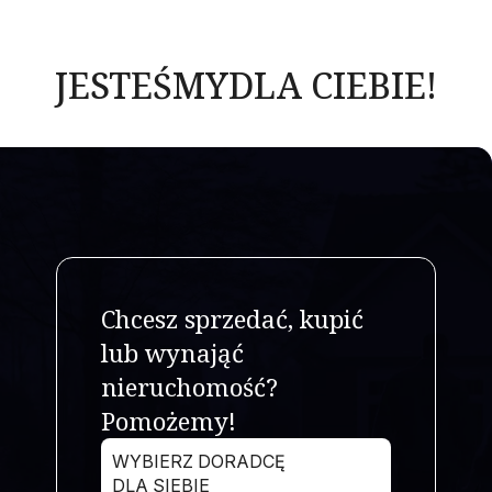
JESTEŚMY
DLA CIEBIE!
Chcesz sprzedać, kupić
lub wynająć
nieruchomość?
Pomożemy!
WYBIERZ DORADCĘ
DLA SIEBIE