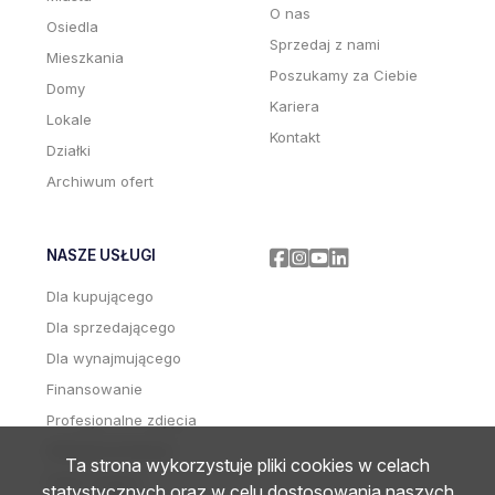
O nas
Osiedla
Sprzedaj z nami
Mieszkania
Poszukamy za Ciebie
Domy
Kariera
Lokale
Kontakt
Działki
Archiwum ofert
NASZE USŁUGI
Facebook
Facebook
Facebook
Facebook
Dla kupującego
Dla sprzedającego
Dla wynajmującego
Finansowanie
Profesjonalne zdjęcia
Wideoprezentacje
Ta strona wykorzystuje pliki cookies w celach
Home staging
statystycznych oraz w celu dostosowania naszych