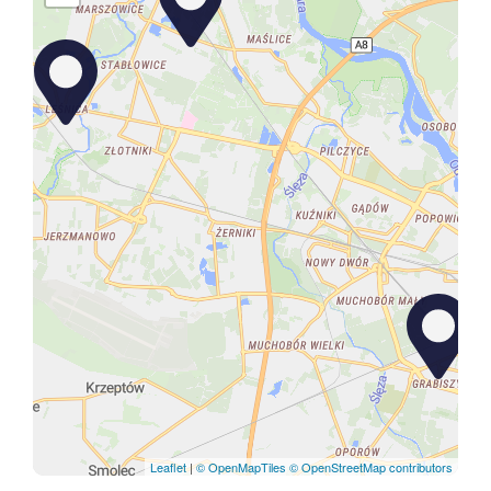
Leaflet
|
© OpenMapTiles
© OpenStreetMap contributors