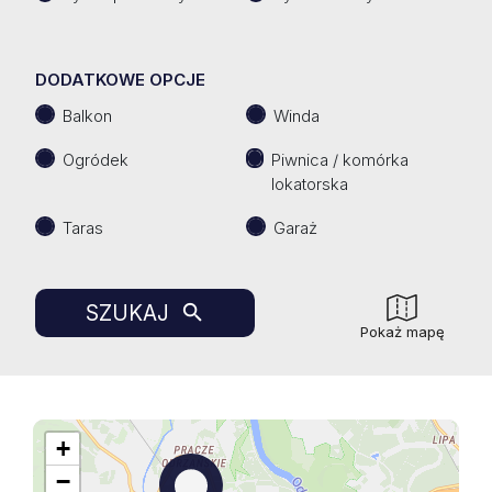
DODATKOWE OPCJE
Balkon
Winda
Ogródek
Piwnica / komórka
lokatorska
Taras
Garaż
SZUKAJ
Pokaż mapę
+
−