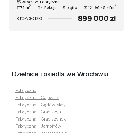
Wrocław, Fabryczna
2
2
74 m
4 Pokoje
1 piętro
12 196,45 zł/m
899 000 zł
OTO-MS-31393
Dzielnice i osiedla we Wrocławiu
Fabryczna
Fabryczna - Gajowice
Fabryczna - Gądów Mały
Fabryczna - Grabiszyn
Fabryczna - Grabiszynek
Fabryczna - Jarnoł†ów