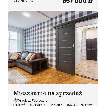
657 000 zł
OTO-MS-31463
Mieszkanie na sprzedaż
Wrocław, Fabryczna
2
2
63 m
2 Pokoje
2 piętro
7 426,76 zł/m