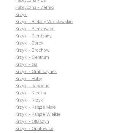
Fabryczna - Żar
Fabryczna - Żerniki
Krzyki
Krzyki - Bielany Wrocławskie
Krzyki - Bieńkowice
Krzyki - Bierdzany
Krzyki - Borek
Krzyki - Brochów
Krzyki - Centrum
Krzyki - Gaj
Krzyki - Grabiszynek
Krzyki - Huby
Krzyki - Jagodno
Krzyki - Klecina
Krzyki - Krzyki
Krzyki - Księże Małe
Krzyki - Księże Wielkie
Krzyki - Ołtaszyn
Krzyki - Opatowice