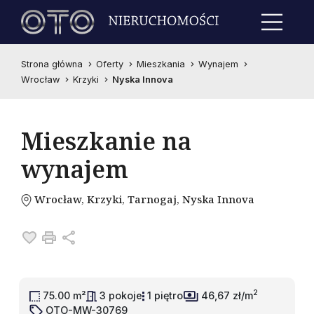
Strona główna
Oferty
Mieszkania
Wynajem
Wrocław
Krzyki
Nyska Innova
Mieszkanie na
wynajem
Wrocław, Krzyki, Tarnogaj, Nyska Innova
Dodaj do ulubionych
Drukuj
Udostępnij
2
75.00 m²
3 pokoje
1 piętro
46,67 zł/m
OTO-MW-30769