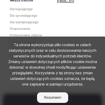
NASZE USŁUGI
Facebook
Facebook
Facebook
Facebook
Dla kupującego
Dla sprzedającego
Dla wynajmującego
Finansowanie
Profesjonalne zdjęcia
Wideoprezentacje
Ta strona wykorzystuje pliki cookies w celach
Home staging
statystycznych oraz w celu dostosowania naszych
Zdjęcia i wideo z drona
serwisów do indywidualnych potrzeb klientów.
Zmiany ustawień dotyczących plików cookie można
Wirtualne wizyty 3D
dokonać w dowolnej chwili modyfikując ustawienia
przeglądarki. Korzystanie z tej strony bez zmian
ustawień dotyczących cookies oznacza, że będą
one zapisane w pamięci urządzenia.
Rozumiem
OTO NIERUCHOMOŚCI © 2026