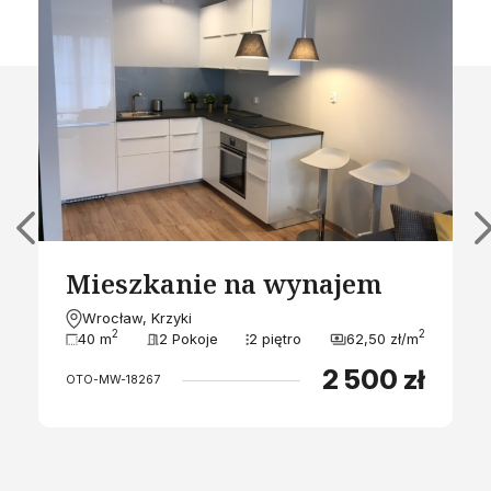
Mieszkanie na wynajem
Wrocław, Krzyki
2
2
40 m
2 Pokoje
2 piętro
62,50 zł/m
2 500 zł
OTO-MW-18267