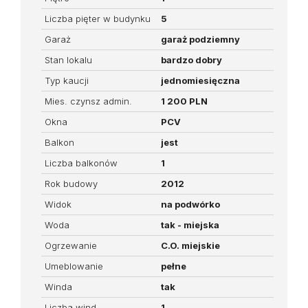
Liczba pięter w budynku
5
Garaż
garaż podziemny
Stan lokalu
bardzo dobry
Typ kaucji
jednomiesięczna
Mies. czynsz admin.
1 200 PLN
Okna
PCV
Balkon
jest
Liczba balkonów
1
Rok budowy
2012
Widok
na podwórko
Woda
tak - miejska
Ogrzewanie
C.O. miejskie
Umeblowanie
pełne
Winda
tak
Liczba wind
1