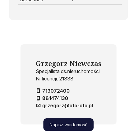
Grzegorz Niewczas
Specjalista ds.nieruchomości
Nr licencji: 21838
713072400
881474130
grzegorz@oto-oto.pl
Napisz wiadomość