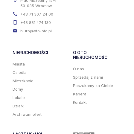
Plac Muzealny 15/4
50-035 Wrocław
+48 71 307 24 00
+48 881 474 130
biuro@oto-oto.pl
NIERUCHOMOŚCI
O OTO
NIERUCHOMOŚCI
Miasta
O nas
Osiedla
Sprzedaj z nami
Mieszkania
Poszukamy za Ciebie
Domy
Kariera
Lokale
Kontakt
Działki
Archiwum ofert