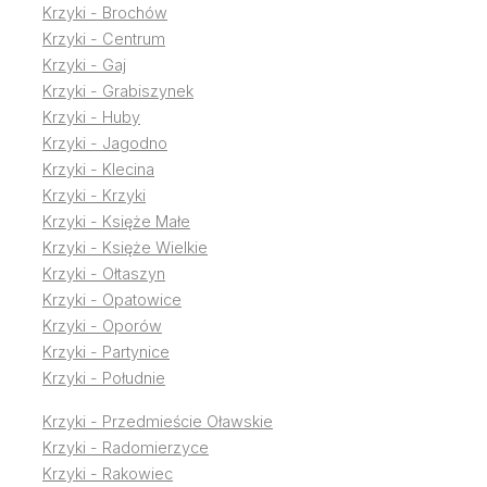
Krzyki - Brochów
Krzyki - Centrum
Krzyki - Gaj
Krzyki - Grabiszynek
Krzyki - Huby
Krzyki - Jagodno
Krzyki - Klecina
Krzyki - Krzyki
Krzyki - Księże Małe
Krzyki - Księże Wielkie
Krzyki - Ołtaszyn
Krzyki - Opatowice
Krzyki - Oporów
Krzyki - Partynice
Krzyki - Południe
Krzyki - Przedmieście Oławskie
Krzyki - Radomierzyce
Krzyki - Rakowiec