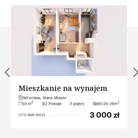
Mieszkanie na wynajem
Wrocław, Stare Miasto
2
2
50 m
2 Pokoje
1 piętro
60,00 zł/m
3 000 zł
OTO-MW-18225