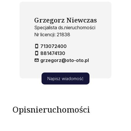
Grzegorz Niewczas
Specjalista ds.nieruchomości
Nr licencji: 21838
713072400
881474130
grzegorz@oto-oto.pl
Napisz wiadomość
Opis
nieruchomości