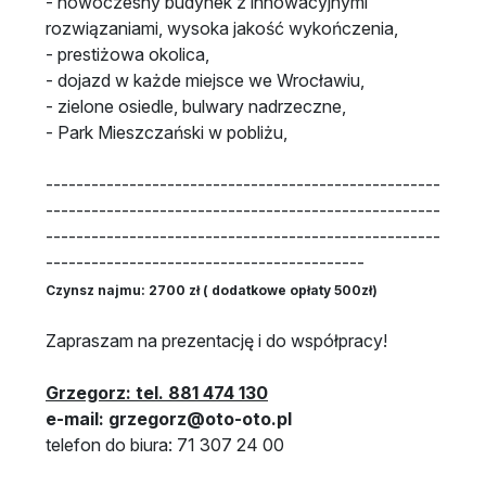
- nowoczesny budynek z innowacyjnymi
rozwiązaniami, wysoka jakość wykończenia,
- prestiżowa okolica,
- dojazd w każde miejsce we Wrocławiu,
- zielone osiedle, bulwary nadrzeczne,
- Park Mieszczański w pobliżu,
----------------------------------------------------
----------------------------------------------------
----------------------------------------------------
------------------------------------------
Czynsz najmu: 2700 zł ( dodatkowe opłaty 500zł)
Zapraszam na prezentację i do współpracy!
Grzegorz: tel. 881 474 130
e-mail: grzegorz@oto-oto.pl
telefon do biura: 71 307 24 00