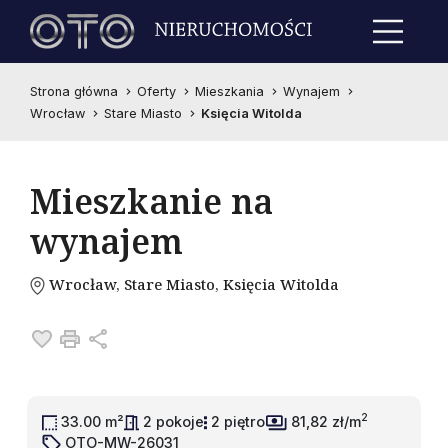
Strona główna
Oferty
Mieszkania
Wynajem
Wrocław
Stare Miasto
Księcia Witolda
Mieszkanie na
wynajem
Wrocław, Stare Miasto, Księcia Witolda
Dodaj do ulubionych
Drukuj
Udostępnij
2
33.00 m²
2 pokoje
2 piętro
81,82 zł/m
OTO-MW-26031