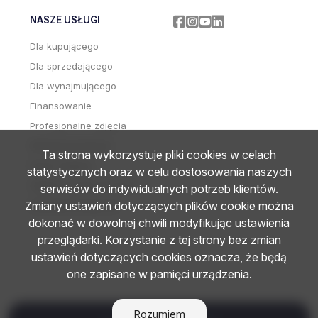
NASZE USŁUGI
Facebook
Facebook
Facebook
Facebook
Dla kupującego
Dla sprzedającego
Dla wynajmującego
Finansowanie
Profesjonalne zdjęcia
Wideoprezentacje
Ta strona wykorzystuje pliki cookies w celach
Home staging
statystycznych oraz w celu dostosowania naszych
Zdjęcia i wideo z drona
serwisów do indywidualnych potrzeb klientów.
Zmiany ustawień dotyczących plików cookie można
Wirtualne wizyty 3D
dokonać w dowolnej chwili modyfikując ustawienia
przeglądarki. Korzystanie z tej strony bez zmian
ustawień dotyczących cookies oznacza, że będą
one zapisane w pamięci urządzenia.
Rozumiem