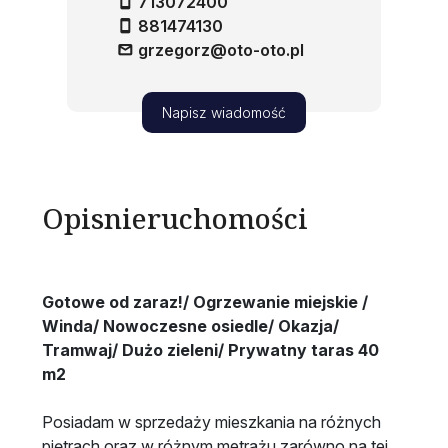
713072400
881474130
grzegorz@oto-oto.pl
Napisz wiadomość
Opis
nieruchomości
Gotowe od zaraz!/ Ogrzewanie miejskie /
Winda/ Nowoczesne osiedle/ Okazja/
Tramwaj/ Dużo zieleni/ Prywatny taras 40
m2
Posiadam w sprzedaży mieszkania na różnych
piętrach oraz w różnym metrażu zarówno na tej