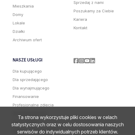
Sprzedaj z nami
Mieszkania
Poszukamy za Ciebie
Domy
Kariera
Lokale
Kontakt
Działki
Archiwum ofert
NASZE USŁUGI
Facebook
Facebook
Facebook
Facebook
Dla kupującego
Dla sprzedającego
Dla wynajmującego
Finansowanie
Profesjonalne zdjęcia
Wideoprezentacje
Ta strona wykorzystuje pliki cookies w celach
Home staging
statystycznych oraz w celu dostosowania naszych
Zdjęcia i wideo z drona
serwisów do indywidualnych potrzeb klientów.