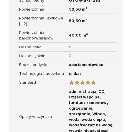
Symbol oferty
OTO-MS-31293
Powierzchnia
53,50 m²
Powierzchnia użytkowa
53,50 m²
[m2]
Powierzchnia
40,00 m²
balkonów/tarasów
Liczba pokoi
3
Liczba sypialni
2
Rodzaj budynku
apartamentowiec
Technologia budowlana
silikat
Standard
administracja, CO,
Części wspólne,
fundusz remontowy,
ogrzewanie,
sprzątanie, Winda,
Opłaty w czynszu
woda, woda ciepła,
woda/ryczałt na wodę,
wywóz nieczystości,