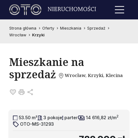
Strona główna
Oferty
Mieszkania
Sprzedaż
Wrocław
Krzyki
Mieszkanie na
sprzedaż
Wrocław, Krzyki, Klecina
Dodaj do ulubionych
Drukuj
Udostępnij
2
53.50 m²
3 pokoje
parter
14 616,82 zł/m
OTO-MS-31293