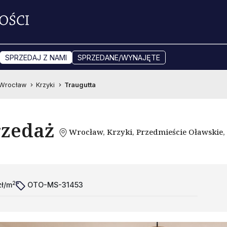
SPRZEDAJ Z NAMI
SPRZEDANE/WYNAJĘTE
Wrocław
Krzyki
Traugutta
rzedaż
Wrocław, Krzyki, Przedmieście Oławskie,
2
zł/m
OTO-MS-31453