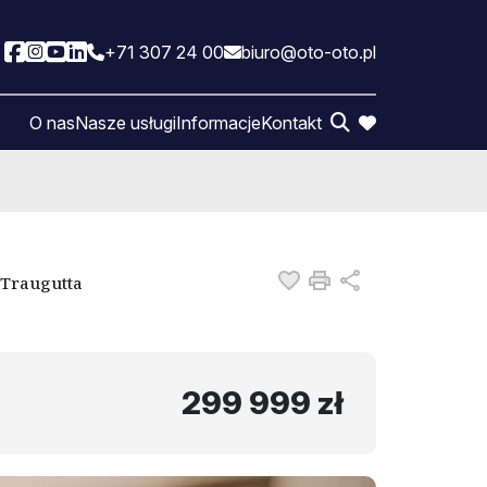
+71 307 24 00
biuro@oto-oto.pl
Social link
Social link
Social link
Social link
O nas
Nasze usługi
Informacje
Kontakt
favorite
Dodaj do ulubionych
Drukuj
Udostępnij
 Traugutta
299 999 zł