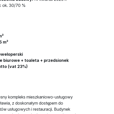
:
ok. 30/70 %
m²
5 m²
eweloperski
 biurowe + toaleta + przedsionek
utto (vat 23%)
zesny kompleks mieszkaniowo-usługowy
ławia, z doskonałym dostępem do
któw usługowych i restauracji. Budynek