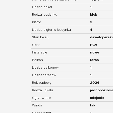
Liczba pokoi
1
Rodzaj budynku
blok
Piętro
3
Liczba pięter w budynku
4
Stan lokalu
deweloperski
Okna
PCV
Instalacje
nowe
Balkon
taras
Liczba balkonów
1
Liczba tarasów
1
Rok budowy
2026
Rodzaj lokalu
jednopoziom
Ogrzewanie
miejskie
Winda
tak
Liczba wind
1