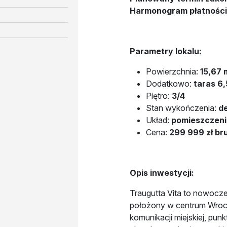
Harmonogram płatności
Parametry lokalu:
Powierzchnia:
15,67
Dodatkowo:
taras 6,
Piętro:
3/4
Stan wykończenia:
d
Układ:
pomieszczenie
Cena:
299 999 zł br
Opis inwestycji:
Traugutta Vita to nowoc
położony w centrum Wroc
komunikacji miejskiej, pun