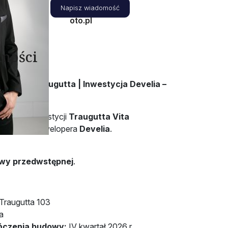
michal@oto-
Napisz wiadomość
oto.pl
mości
ław, ul. Traugutta | Inwestycja Develia –
czesnej inwestycji
Traugutta Vita
mowanego dewelopera
Develia
.
owy przedwstępnej
.
 Traugutta 103
a
ńczenia budowy:
IV kwartał 2026 r.