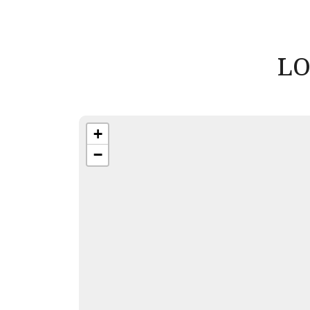
LO
+
−