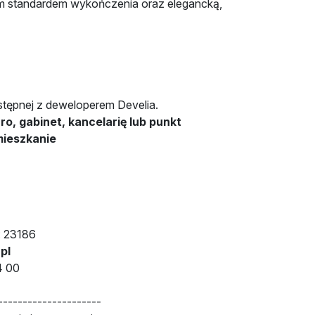
im standardem wykończenia oraz elegancką,
tępnej z deweloperem Develia.
uro, gabinet, kancelarię lub punkt
mieszkanie
: 23186
pl
4 00
---------------------