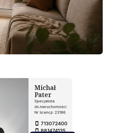
Michał
Pater
Specjalista
ds.nieruchomości
Nr licencji: 23186
713072400
881474135