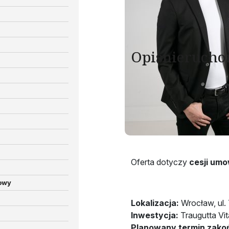
Opis
nierucho
Na sprzedaż lokal – Wroc
Traugutta Vita
Na sprzedaż lokal w nowo
realizowanej przez reno
Oferta dotyczy
cesji um
owy
Lokalizacja:
Wrocław, ul.
Inwestycja:
Traugutta Vit
Planowany termin zako