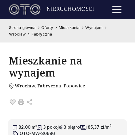
Strona główna
Oferty
Mieszkania
Wynajem
Wrocław
Fabryczna
Mieszkanie na
wynajem
Wrocław, Fabryczna, Popowice
Dodaj do ulubionych
Drukuj
Udostępnij
2
82.00 m²
3 pokoje
3 piętro
85,37 zł/m
OTO-MW-30686