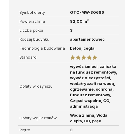
Symbol oferty
OTO-MW-30686
Powierzchnia
82,00 m²
Liczba pokoi
3
Rodzaj budynku
apartamentowiec
Technologia budowlana
beton, cegła
Standard
wywóz śmieci, zaliczka
na fundusz remontowy,
wywóz nieczystości,
woda/ryczałt na wodę,
Opłaty w czynszu
ogrzewanie, ochrona,
fundusz remontowy,
Części wspólne, CO,
administracja
Woda zimna, Woda
Opłaty wg liczników
ciepła, CO, prąd
Piętro
3