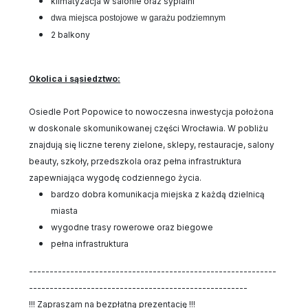
klimatyzacja w salonie oraz sypialni
dwa miejsca postojowe
w garażu podziemnym
2 balkony
Okolica i sąsiedztwo:
Osiedle Port Popowice to nowoczesna inwestycja położona
w doskonale skomunikowanej części Wrocławia. W pobliżu
znajdują się liczne tereny zielone, sklepy, restauracje, salony
beauty, szkoły, przedszkola oraz pełna infrastruktura
zapewniająca wygodę codziennego życia.
bardzo dobra komunikacja miejska z każdą dzielnicą
miasta
wygodne trasy rowerowe oraz biegowe
pełna infrastruktura
------------------------------------------------------------
-----------------------------------------------------
!!! Zapraszam na bezpłatną prezentację !!!