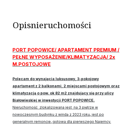
Opis
nieruchomości
PORT POPOWICE/ APARTAMENT PREMIUM /
PEŁNE WYPOSAŻENIE/KLIMATYZACJA/ 2x
M.POSTOJOWE
Polecam do wynajęcia luksusowy, 3-pokojowy
apartament z 2 balkonami, 2 miejscami postojowym oraz
klimatyzacją o pow. ok 82 m2 znajdujący się przy ulicy
Białowieskiej w inwestycji PORT POPOWICE.
Nieruchomość zlokalizowana jest na 3 piętrze w
nowoczesnym budynku z windą z 2023 roku, jest po
generalnym remoncie, gotowa dla pierwszego Najemcy.