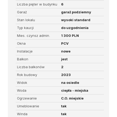
Liczba pięter w budynku
6
Garaż
garaż podziemny
Stan lokalu
wysoki standard
Typ kaucji
do uzgodnienia
Mies. czynsz admin.
1 300 PLN
Okna
PCV
Instalacje
nowe
Balkon
jest
Liczba balkonów
2
Rok budowy
2023
Widok
na osiedle
Woda
ciepła - miejska
Ogrzewanie
C.O. miejskie
Umeblowanie
tak
Winda
tak