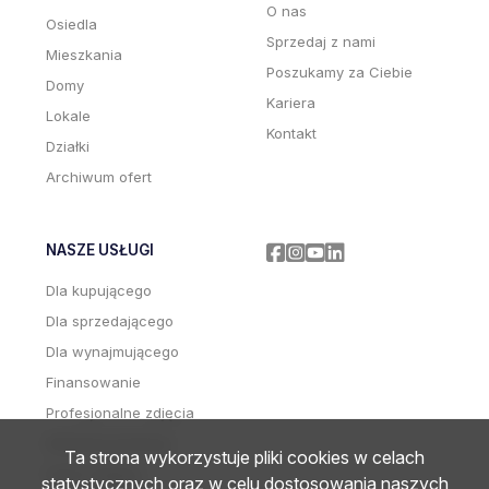
O nas
Osiedla
Sprzedaj z nami
Mieszkania
Poszukamy za Ciebie
Domy
Kariera
Lokale
Kontakt
Działki
Archiwum ofert
NASZE USŁUGI
Facebook
Facebook
Facebook
Facebook
Dla kupującego
Dla sprzedającego
Dla wynajmującego
Finansowanie
Profesjonalne zdjęcia
Wideoprezentacje
Ta strona wykorzystuje pliki cookies w celach
Home staging
statystycznych oraz w celu dostosowania naszych