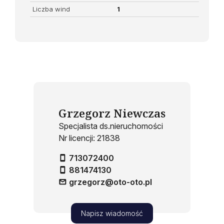
Liczba wind
1
Grzegorz Niewczas
Specjalista ds.nieruchomości
Nr licencji: 21838
713072400
881474130
grzegorz@oto-oto.pl
Napisz wiadomość