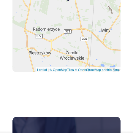
Leaflet
|
© OpenMapTiles
© OpenStreetMap contributors