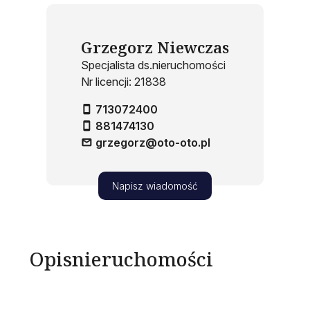
Grzegorz Niewczas
Specjalista ds.nieruchomości
Nr licencji: 21838
713072400
881474130
grzegorz@oto-oto.pl
Napisz wiadomość
Opis
nieruchomości