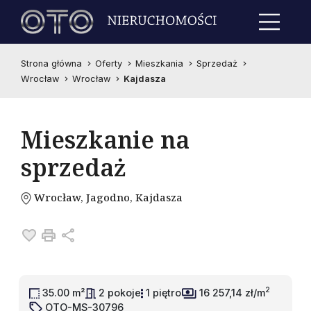
Strona główna
Oferty
Mieszkania
Sprzedaż
Wrocław
Wrocław
Kajdasza
Mieszkanie na
sprzedaż
Wrocław, Jagodno, Kajdasza
Dodaj do ulubionych
Drukuj
Udostępnij
2
35.00 m²
2 pokoje
1 piętro
16 257,14 zł/m
OTO-MS-30796