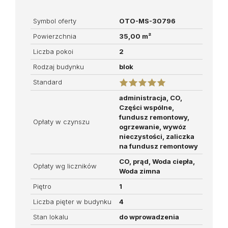
Symbol oferty
OTO-MS-30796
Powierzchnia
35,00 m²
Liczba pokoi
2
Rodzaj budynku
blok
Standard
administracja, CO,
Części wspólne,
fundusz remontowy,
Opłaty w czynszu
ogrzewanie, wywóz
nieczystości, zaliczka
na fundusz remontowy
CO, prąd, Woda ciepła,
Opłaty wg liczników
Woda zimna
Piętro
1
Liczba pięter w budynku
4
Stan lokalu
do wprowadzenia