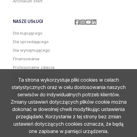
Archiwum ofert
NASZE USŁUGI
Facebook
Facebook
Facebook
Facebook
Dla kupującego
Dla sprzedającego
Dla wynajmującego
Finansowanie
Profesjonalne zdjęcia
Wideoprezentacje
Ta strona wykorzystuje pliki cookies w celach
Home staging
statystycznych oraz w celu dostosowania naszych
Zdjęcia i wideo z drona
serwisów do indywidualnych potrzeb klientów.
Zmiany ustawień dotyczących plików cookie można
Wirtualne wizyty 3D
dokonać w dowolnej chwili modyfikując ustawienia
przeglądarki. Korzystanie z tej strony bez zmian
ustawień dotyczących cookies oznacza, że będą
one zapisane w pamięci urządzenia.