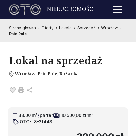
Strona główna
Oferty
Lokale
Sprzedaż
Wrocław
Psie Pole
Lokal na sprzedaż
Wrocław, Psie Pole, Różanka
Dodaj do ulubionych
Drukuj
Udostępnij
2
38.00 m²
parter
10 500,00 zł/m
OTO-LS-31443