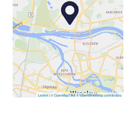
Leaflet
|
© OpenMapTiles
© OpenStreetMap contributors