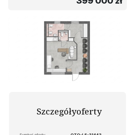
399 000 zł
Szczegóły
oferty
Symbol oferty
OTO-LS-31443