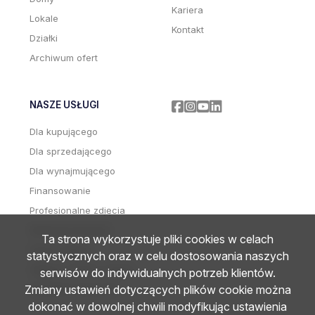
Kariera
Lokale
Kontakt
Działki
Archiwum ofert
NASZE USŁUGI
Facebook
Facebook
Facebook
Facebook
Dla kupującego
Dla sprzedającego
Dla wynajmującego
Finansowanie
Profesjonalne zdjęcia
Wideoprezentacje
Ta strona wykorzystuje pliki cookies w celach
Home staging
statystycznych oraz w celu dostosowania naszych
Zdjęcia i wideo z drona
serwisów do indywidualnych potrzeb klientów.
Zmiany ustawień dotyczących plików cookie można
Wirtualne wizyty 3D
dokonać w dowolnej chwili modyfikując ustawienia