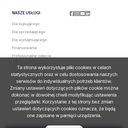
NASZE USŁUGI
Facebook
Facebook
Facebook
Facebook
Dla kupującego
Dla sprzedającego
Dla wynajmującego
Finansowanie
Profesjonalne zdjęcia
Wideoprezentacje
Ta strona wykorzystuje pliki cookies w celach
Home staging
statystycznych oraz w celu dostosowania naszych
Zdjęcia i wideo z drona
serwisów do indywidualnych potrzeb klientów.
Zmiany ustawień dotyczących plików cookie można
Wirtualne wizyty 3D
dokonać w dowolnej chwili modyfikując ustawienia
przeglądarki. Korzystanie z tej strony bez zmian
ustawień dotyczących cookies oznacza, że będą
one zapisane w pamięci urządzenia.